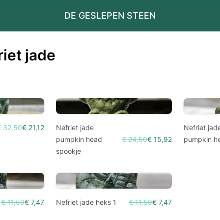
DE GESLEPEN STEEN
riet jade
€ 32,50
€ 21,12
Nefriet jade
Nefriet jad
pumpkin head
€ 24,50
€ 15,92
pumpkin h
spookje
€ 11,50
€ 7,47
Nefriet jade heks 1
€ 11,50
€ 7,47