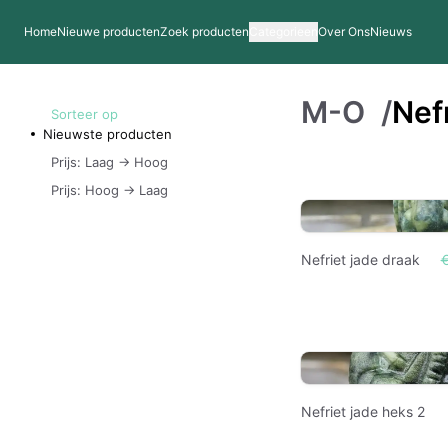
Home
Nieuwe producten
Zoek producten
Categorieen
Over Ons
Nieuws
M-O
/
Nef
Sorteer op
Nieuwste producten
Prijs: Laag -> Hoog
Prijs: Hoog -> Laag
Nefriet jade draak
Nefriet jade heks 2