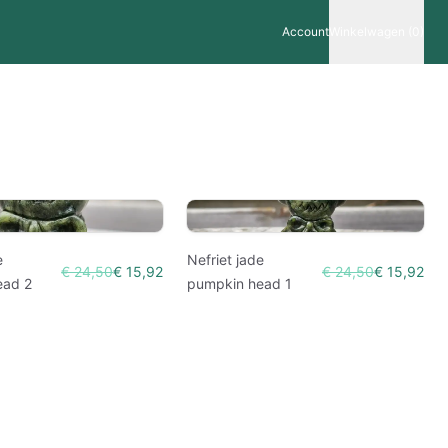
Account
Winkelwagen (0)
e
Nefriet jade
€ 24,50
€ 15,92
€ 24,50
€ 15,92
ead 2
pumpkin head 1