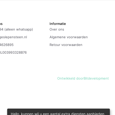
ns
Informatie
94 (alleen whatsapp)
Over ons
eslepensteen.nl
Algemene voorwaarden
4626895
Retour voorwaarden
NL003993328B76
Ontwikkeld door
Bitdevelopment
Hallo, kunnen wij u een aantal extra diensten aanbieden