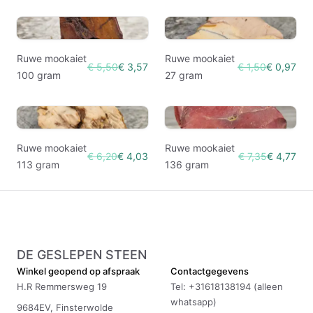
Ruwe mookaiet
Ruwe mookaiet
€ 5,50
€ 3,57
€ 1,50
€ 0,97
100 gram
27 gram
Ruwe mookaiet
Ruwe mookaiet
€ 6,20
€ 4,03
€ 7,35
€ 4,77
113 gram
136 gram
DE GESLEPEN STEEN
Winkel geopend op afspraak
Contactgegevens
H.R Remmersweg 19
Tel: +31618138194 (alleen
whatsapp)
9684EV, Finsterwolde