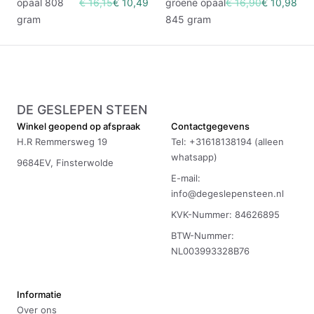
opaal 808
€ 16,15
€ 10,49
groene opaal
€ 16,90
€ 10,98
gram
845 gram
DE GESLEPEN STEEN
Winkel geopend op afspraak
Contactgegevens
H.R Remmersweg 19
Tel: +31618138194 (alleen
whatsapp)
9684EV, Finsterwolde
E-mail:
info@degeslepensteen.nl
KVK-Nummer: 84626895
BTW-Nummer:
NL003993328B76
Informatie
Over ons