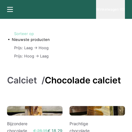
Winkelwagen (0)
Sorteer op
Nieuwste producten
Prijs: Laag -> Hoog
Prijs: Hoog -> Laag
Calciet
/
Chocolade calciet
Bijzondere
Prachtige
chocolade
€ 28,15
€ 18,29
chocolade